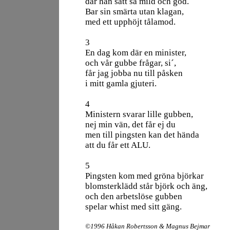
där han satt så mild och god.
Bar sin smärta utan klagan,
med ett upphöjt tålamod.
3
En dag kom där en minister,
och vår gubbe frågar, si´,
får jag jobba nu till påsken
i mitt gamla gjuteri.
4
Ministern svarar lille gubben,
nej min vän, det får ej du
men till pingsten kan det hända
att du får ett ALU.
5
Pingsten kom med gröna björkar
blomsterklädd står björk och äng,
och den arbetslöse gubben
spelar whist med sitt gäng.
©1996 Håkan Robertsson & Magnus Bejmar