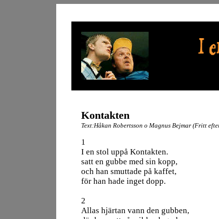
Olle & Arne, Arne från Hallabro, Håkan Robertsson, Magnus 
Kontakten
Text:Håkan Robertsson o Magnus Bejmar (Fritt efter: 
1
I en stol uppå Kontakten.
satt en gubbe med sin kopp,
och han smuttade på kaffet,
för han hade inget dopp.
2
Allas hjärtan vann den gubben,