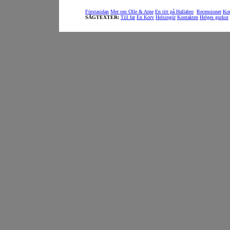
Förstasidan
Mer om Olle & Arne
En titt på Hallabro
Recensioner
Kon
SÅGTEXTER:
Till far
En Korv
Helsingör
Kontakten
Helges gurkor