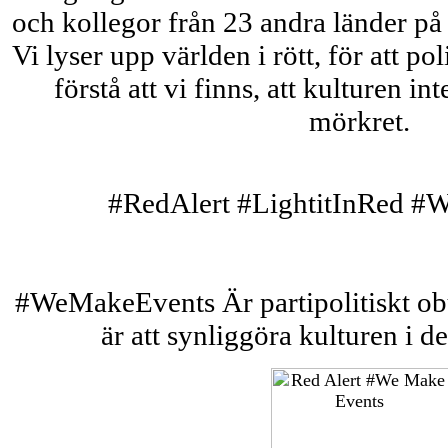
och kollegor från 23 andra länder på 
Vi lyser upp världen i rött, för att po
förstå att vi finns, att kulturen int
mörkret.
#RedAlert #LightitInRed #
#WeMakeEvents Är partipolitiskt obu
är att synliggöra kulturen i de