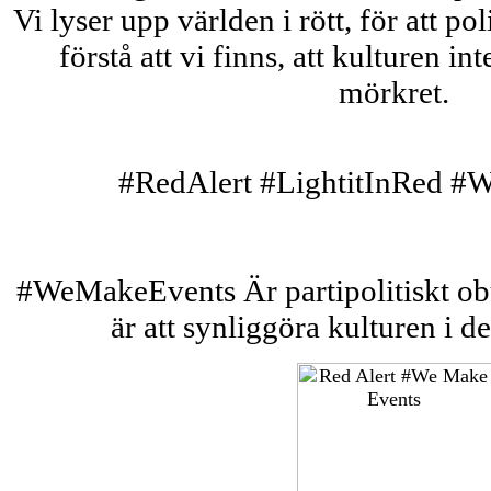
Vi lyser upp världen i rött, för att po
förstå att vi finns, att kulturen int
mörkret.
#RedAlert #LightitInRed #
#WeMakeEvents Är partipolitiskt obu
är att synliggöra kulturen i de