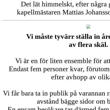
Det lät himmelskt, efter någr
kapellmästaren Mattias Johanss
Vi måste tyvärr ställa in år
av flera skäl.
Vi är en för liten ensemble för a
Endast fem personer kvar, förutom
efter avhopp av olika
Vi får bara ta in publik på varannan 
avstånd bägge sidor om 
En ensam besökare tar därmed fem st