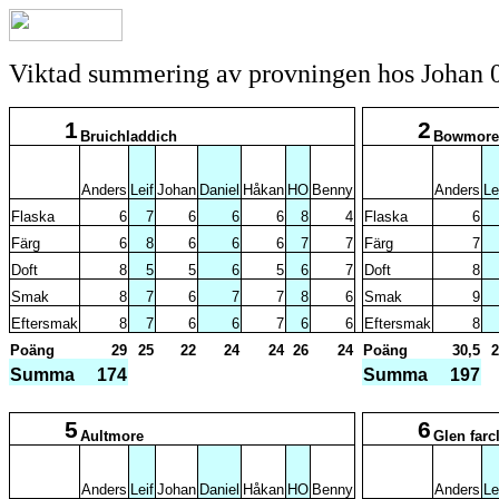
Viktad summering av provningen hos Johan 
1
2
Bruichladdich
Bowmore 
Anders
Leif
Johan
Daniel
Håkan
HO
Benny
Anders
Le
Flaska
6
7
6
6
6
8
4
Flaska
6
Färg
6
8
6
6
6
7
7
Färg
7
Doft
8
5
5
6
5
6
7
Doft
8
Smak
8
7
6
7
7
8
6
Smak
9
Eftersmak
8
7
6
6
7
6
6
Eftersmak
8
Poäng
29
25
22
24
24
26
24
Poäng
30,5
2
Summa
174
Summa
197
5
6
Aultmore
Glen farc
Anders
Leif
Johan
Daniel
Håkan
HO
Benny
Anders
Le