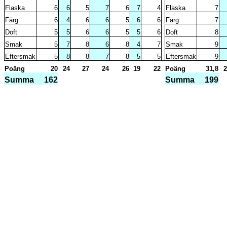
Flaska
6
6
5
7
6
7
4
Flaska
7
Färg
6
4
6
6
5
6
6
Färg
7
Doft
5
5
6
6
5
5
6
Doft
8
Smak
5
7
8
6
8
4
7
Smak
9
Eftersmak
5
8
8
7
8
5
5
Eftersmak
9
Poäng
20
24
27
24
26
19
22
Poäng
31,8
2
Summa
162
Summa
199